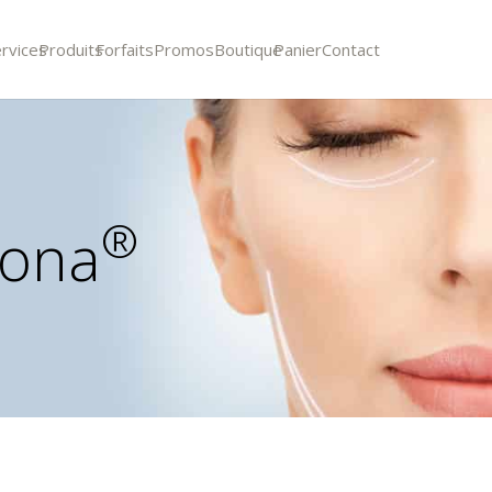
rvices
Produits
Forfaits
Promos
Boutique
Panier
Contact
®
tona