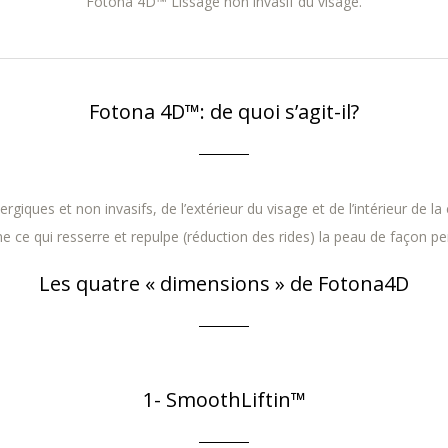
Fotona 4D™ Lissage non invasif du visage.
Fotona 4D™: de quoi s’agit-il?
giques et non invasifs, de l’extérieur du visage et de l’intérieur de l
e ce qui resserre et repulpe (réduction des rides) la peau de façon p
Les quatre « dimensions » de Fotona4D
1- SmoothLiftin™